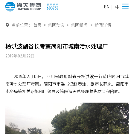
EN
|
中
当前位置：
首页
>
集团动态
>
集团新闻
>
新闻详情

杨洪波副省长考察简阳市城南污水处理厂
2019年02月22日
2019年2月15日，四川省政府副省长杨洪波一行莅临简阳市城
南污水处理厂考察。简阳市市委书记赵春淦、副市长罗胤、简阳市
水务局等相关职能部门领导及简阳海天总经理蔡先友全程陪同。