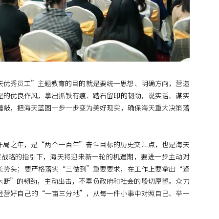
天优秀员工”主题教育的目的就是要统一思想、明确方向，营造
是的优良作风，拿出抓铁有痕、踏石留印的韧劲，说实话、谋实
锤敲，把海天蓝图一步一步变为美好现实，确保海天重大决策落
开局之年，是“两个一百年”奋斗目标的历史交汇点，也是海天
双碳战略的指引下，海天将迎来新一轮的机遇期，要进一步主动对
长势头；要严格落实“三做到”重要要求，在工作上要拿出“逢
木断”的韧劲，主动出击，不辜负政府和社会的殷切厚望。众力
经营好自己的“一亩三分地”，从每一件小事中对照自己、举一