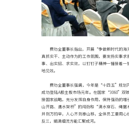
费功全董事长指出，开展“争做新时代的海
真抓实干、主动作为的工作氛围，要发扬实事求
事、出实招、求实效，以钉钉子精神一锤接着一
地见效。
费功全董事长强调，今年是“十四五”规划
成功登陆A股主板市场元年。在国家“3060”
接国家战略，充分发挥自身作用，保持强劲的增
山开路、遇水架桥”的闯劲和“滴水穿石、绳锯
并则万钧举，人心齐则泰山移，全体员工要用心
反三，娟滴细流方能汇聚成河。