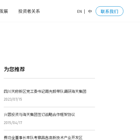
发展
投资者关系
联系我们
EN
|
中
为您推荐
四川天府新区党工委书记周先毅带队调研海天集团
2023/07/15
兴蓉投资与海天集团签订战略合作框架协议
2015/04/17
费功全董事长率队考察昌吉高新技术产业开发区