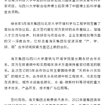
学及南方科技大学申报的项目获批成为国家重点研发青年科学
家项目，与四川大学联合培养博士后获得了中国博士后科学基
金会资助。
继去年5月海天集团与北京大学环境科学与工程学院签署了
首份合作协议后，此次签约是在双方良好的合作基础上，加强
人才交流与培养、科技研发与项目合作、企业发展规划等方面
的又一深度合作，它标志着海天集团在促进深度“产、学、
研、用”合作领域探索方面迈上新的台阶。
海天集团与四川大学建筑与环境学院是长期友好合作关
系，双方在探索碳中和实用相关技术方面保持着密切稳定的联
系。此次签订的5年合作协议将主要围绕参建“天府永兴实验
室”的相关工作，合作研发水系统碳中和工程技术、污泥处理
及资源化、城市水设施低碳化、水-能-碳新材料等领域的重大
技术攻关、产品开发、技术推广与应用等。
签约现场，海天集团总裁费俊杰表示，2022年是集团高举