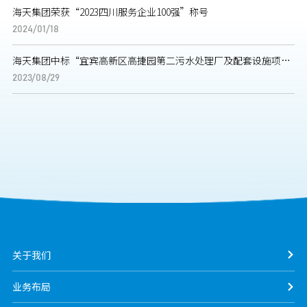
海天集团荣获“2023四川服务企业100强”称号
2024/01/18
海天集团中标“宜宾高新区高捷园第二污水处理厂及配套设施项目运营管理服务”项目
2023/08/29
关于我们
业务布局