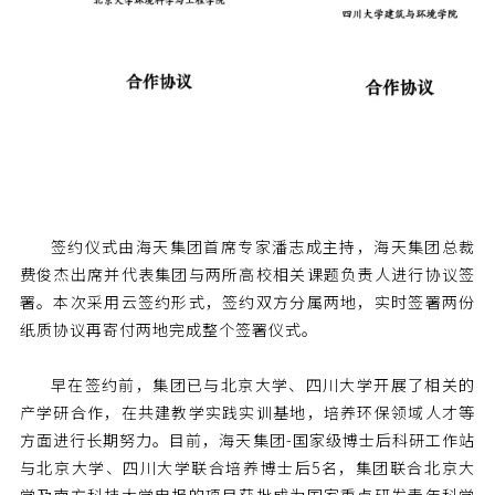
签约仪式由海天集团首席专家潘志成主持，海天集团总裁
费俊杰出席并代表集团与两所高校相关课题负责人进行协议签
署。本次采用云签约形式，签约双方分属两地，实时签署两份
纸质协议再寄付两地完成整个签署仪式。
早在签约前，集团已与北京大学、四川大学开展了相关的
产学研合作，在共建教学实践实训基地，培养环保领域人才等
方面进行长期努力。目前，海天集团-国家级博士后科研工作站
与北京大学、四川大学联合培养博士后5名，集团联合北京大