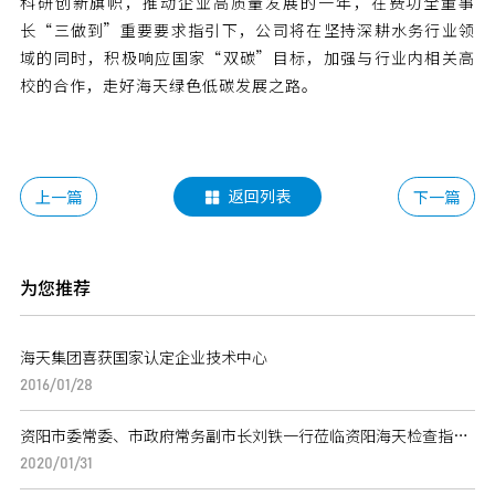
科研创新旗帜，推动企业高质量发展的一年，在费功全董事
长“三做到”重要要求指引下，公司将在坚持深耕水务行业领
域的同时，积极响应国家“双碳”目标，加强与行业内相关高
校的合作，走好海天绿色低碳发展之路。
返回列表
上一篇
下一篇

为您推荐
海天集团喜获国家认定企业技术中心
2016/01/28
资阳市委常委、市政府常务副市长刘铁一行莅临资阳海天检查指导疫情防控工作
2020/01/31