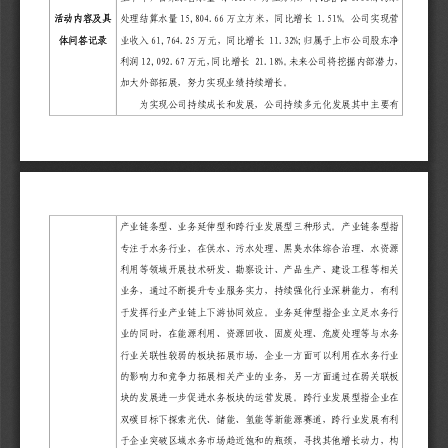
活动内容及具
处理结算水量
15,804.66
万立方米，同比增长
 1.51%。公司实现营
体问答记录
业收入
61,764.25
万元，同比增长
 11.32%;归属于上市公司股东净
利润
12,092.67
万元，同比增长
 21.18%
。未来  公司
将挖掘内部潜力，
加大外部拓展，努力实现业绩持续增长。
为实现公司持续成长和发展，公司持续多元化发展其中主要有
产业链条型、业务延伸型和跨行业发展型三种形式。产业链条型指
专注于水务行业，在供水、污水处理、黑臭水体综合治理、水资源
利用等领域开展技术研发、勘察设计、产品生产、建设工程等相关
业务，通过不断提升专业服务实力，持续强化行业深耕能力，有利
于发挥行业产业链上下游协同效应。业务延伸型指企业立足水务行
业的同时，在能源利用、资源回收、固废处理、危废处理等与水务
行业关联性较弱的板块拓展市场，企业一方面可以利用在水务行业
的影响力和竞争力拓展相关产业的业务，另一方面通过在弱关联板
块的发展进一步促进水务板块的运营发展。跨行业发展型指企业在
双碳目标下探索光伏、储能、氢能等新能源赛道，跨行业发展有利
于企业突破区域水务市场趋近饱和的瓶颈，寻找其他增长动力，构