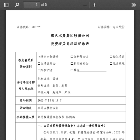
of 5
Toggle
Find
Zoom
Zoom
Too
Sidebar
Out
In
证券代码：
603759                                      
证券简称：海天股份
海天水务集团股份公司
投资者关系活动记录表
√
特定对象调研
□
分析师会议
□
媒体采访
投资者关系
□
业绩说明会
□
新闻发布会
□
现场参观
活动类别
□路演活动
□
其他
华泰证券
  黄波 
参与单位名称
德邦证券
  郭雪、高鼎
及人员名称
幸福人寿
  赵艳华、郑沫
活动时间
2023  年 10 月 19 日 
活动地点
公司五楼会议室
公司接待人员
副总裁兼董事会秘书 
陈凯鸿
一、公司目前经营情况如何？
未来
进一步发展战略？
公司在四川、河南、云南、新疆等地拥有
42 家子公司，
2023 
年
上半年，自来水售水量
4,451.79
万立方米，同比增长
8.66%;
污水