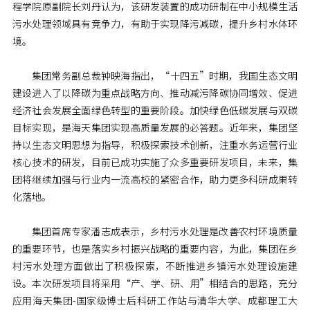
程学院原副院长刘丹认为，该研发装置的成功研制在中小规模生活
污水处理领域具有竞争力，有助于实现降污减碳，提升乡村水体环
境。
集团常务副总裁钟映海指出，“十四五”时期，我国生态文明
建设进入了以降碳为重点战略方向、推动减污降碳协同增效、促进
经济社会发展全面绿色转型的重要阶段。加快绿色低碳发展与双碳
目标实现，是海天集团实现高质量发展的必答题。近年来，集团坚
持以生态文明思想为指导，积极探索技术创新，注重水务运营行业
核心技术的研发，目前已成功实施了众多重要研发项目，未来，集
团将继续加强与行业内一流高校的紧密合作，助力更多科研成果转
化落地。
集团首席专家潘志成表示，乡村污水处理是改善农村环境质量
的重要环节，也是落实乡村振兴战略的重要内容，为此，集团在乡
村污水处理方面做出了积极探索，不断推进乡镇污水处理设施建
设。本次研发项目将采用“产、学、研、用”相结合的思路，充分
应用海天集团-国家级博士后科研工作站与清华大学、成都理工大