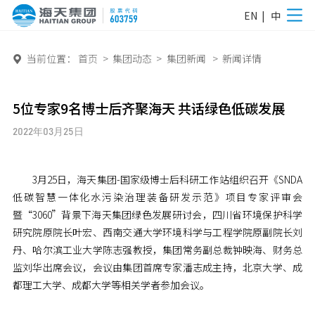
EN
|
中
当前位置：
首页
>
集团动态
>
集团新闻
>
新闻详情

5位专家9名博士后齐聚海天 共话绿色低碳发展
2022年03月25日
3月25日，海天集团-国家级博士后科研工作站组织召开《SNDA
低碳智慧一体化水污染治理装备研发示范》项目专家评审会
暨“3060”背景下海天集团绿色发展研讨会，四川省环境保护科学
研究院原院长叶宏、西南交通大学环境科学与工程学院原副院长刘
丹、哈尔滨工业大学陈志强教授，集团常务副总裁钟映海、财务总
监刘华出席会议，会议由集团首席专家潘志成主持，北京大学、成
都理工大学、成都大学等相关学者参加会议。